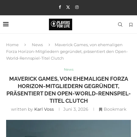
Home
News
Maverick Games, von ehemaligen
Forza Horizon-Mitgliedern gegründet, präsentiert den Open-
World-Rennspiel-Titel Clutch
News
MAVERICK GAMES, VON EHEMALIGEN FORZA
HORIZON-MITGLIEDERN GEGRÜNDET,
PRÄSENTIERT DEN OPEN-WORLD-RENNSPIEL-
TITEL CLUTCH
written by
Karl Voss
Juni 3, 2026
Bookmark