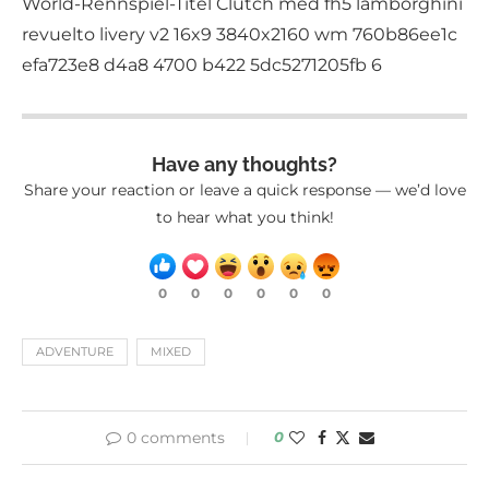
Have any thoughts?
Share your reaction or leave a quick response — we’d love
to hear what you think!
0
0
0
0
0
0
ADVENTURE
MIXED
0 comments
0