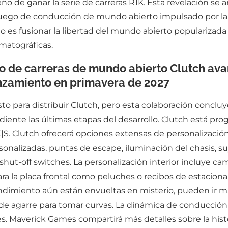
o de ganar la serie de carreras R1K. Esta revelación s
juego de conducción de mundo abierto impulsado por la 
udio es fusionar la libertad del mundo abierto popularizad
matográficas.
o de carreras de mundo abierto Clutch ava
lanzamiento en primavera de 2027
 para distribuir Clutch, pero esta colaboración concluyó
ente las últimas etapas del desarrollo. Clutch está pr
X|S. Clutch ofrecerá opciones extensas de personalizació
rsonalizadas, puntas de escape, iluminación del chasis,
shut-off switches. La personalización interior incluye camb
ra la placa frontal como peluches o recibos de estaciona
dimiento aún están envueltas en misterio, pueden ir más
e agarre para tomar curvas. La dinámica de conducción
s. Maverick Games compartirá más detalles sobre la histo