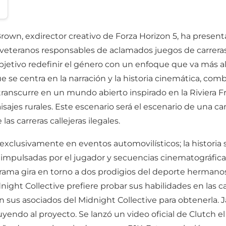
wn, exdirector creativo de Forza Horizon 5, ha present
veteranos responsables de aclamados juegos de carreras 
tivo redefinir el género con un enfoque que va más allá 
e centra en la narración y la historia cinemática, combi
transcurre en un mundo abierto inspirado en la Riviera 
aisajes rurales. Este escenario será el escenario de una c
s carreras callejeras ilegales.
exclusivamente en eventos automovilísticos; la historia
s impulsadas por el jugador y secuencias cinematográfic
trama gira en torno a dos prodigios del deporte hermano
ght Collective prefiere probar sus habilidades en las cal
sus asociados del Midnight Collective para obtenerla. Ja
ibuyendo al proyecto. Se lanzó un video oficial de Clutch e