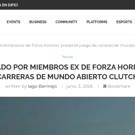
EN DIFICULTADES,...
S PROTAGONISTAS Y...
DE...
O VIDEOJUEGOS DE...
ARÁ ESTE JUEGO...
CHO SU PRECIO...
N ACTUALIZACIÓN CON NUEVOS...
ALMENTE LLEGA A...
RIMERAS NOVEDADES...
EVENTS
BUSINESS
COMMUNITY
PLATFORMS
ESPORTS
iembros ex de Forza Horizon, presenta juego de carreras de mundo 
News
DO POR MIEMBROS EX DE FORZA HORI
CARRERAS DE MUNDO ABIERTO CLUTC
written by
Iago Bermejo
junio 3, 2026
Bookmark