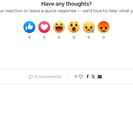
Have any thoughts?
ur reaction or leave a quick response — we’d love to hear what y
0
0
0
0
0
0
0 comments
0