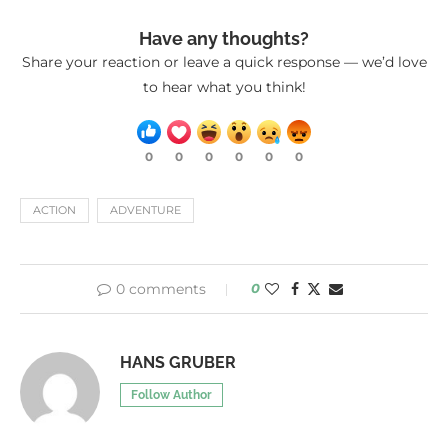
Have any thoughts?
Share your reaction or leave a quick response — we’d love
to hear what you think!
0
0
0
0
0
0
ACTION
ADVENTURE
0 comments
0
HANS GRUBER
Follow Author