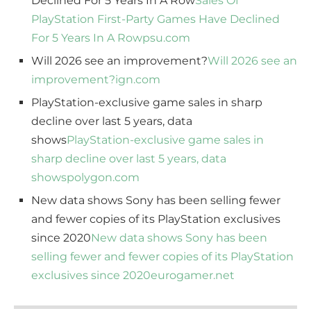
Declined For 5 Years In A Row
Sales Of
PlayStation First-Party Games Have Declined
For 5 Years In A Row
psu.com
Will 2026 see an improvement?
Will 2026 see an
improvement?
ign.com
PlayStation-exclusive game sales in sharp
decline over last 5 years, data
shows
PlayStation-exclusive game sales in
sharp decline over last 5 years, data
shows
polygon.com
New data shows Sony has been selling fewer
and fewer copies of its PlayStation exclusives
since 2020
New data shows Sony has been
selling fewer and fewer copies of its PlayStation
exclusives since 2020
eurogamer.net