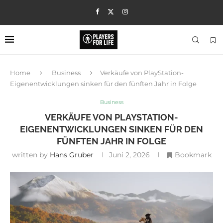
Home
Business
Verkäufe von PlayStation-
Eigenentwicklungen sinken für den fünften Jahr in Folge
Business
VERKÄUFE VON PLAYSTATION-
EIGENENTWICKLUNGEN SINKEN FÜR DEN
FÜNFTEN JAHR IN FOLGE
written by
Hans Gruber
Juni 2, 2026
Bookmark