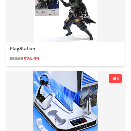
PlayStation
$24.99
$32.99
-18%