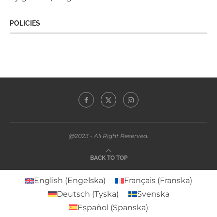
POLICIES
@2023 - All Right Reserved.
BACK TO TOP
English
(
Engelska
)
Français
(
Franska
)
Deutsch
(
Tyska
)
Svenska
Español
(
Spanska
)