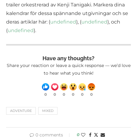
trailer orkestrerad av Kenji Tanigaki. Markera dina
kalendrar för dessa spännande utgivningar och se
deras artiklar här: (
undefined
), (
undefined
), och
(
undefined
).
Have any thoughts?
Share your reaction or leave a quick response — we’d love
to hear what you think!
0
0
0
0
0
0
ADVENTURE
MIXED
0 comments
0