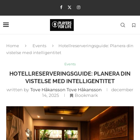
Home
Events
Hotellreserveringsguide: Planera din
vistelse med intelligentitet
Events
HOTELLRESERVERINGSGUIDE: PLANERA DIN
VISTELSE MED INTELLIGENTITET
written by
Tove Håkansson Tove Håkansson
december
14, 2025
Bookmark