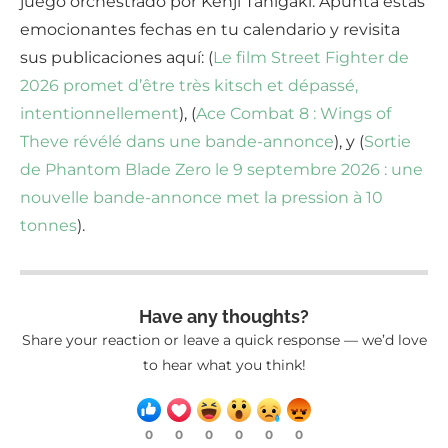
juego orchestrado por Kenji Tanigaki. Apunta estas
emocionantes fechas en tu calendario y revisita
sus publicaciones aquí: (
Le film Street Fighter de
2026 promet d’être très kitsch et dépassé,
intentionnellement
), (
Ace Combat 8 : Wings of
Theve révélé dans une bande-annonce
), y (
Sortie
de Phantom Blade Zero le 9 septembre 2026 : une
nouvelle bande-annonce met la pression à 10
tonnes
).
Have any thoughts?
Share your reaction or leave a quick response — we’d love
to hear what you think!
0
0
0
0
0
0