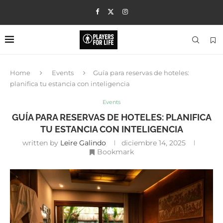
Home
Events
Guía para reservas de hoteles:
planifica tu estancia con inteligencia
Events
GUÍA PARA RESERVAS DE HOTELES: PLANIFICA
TU ESTANCIA CON INTELIGENCIA
written by
Leire Galindo
diciembre 14, 2025
Bookmark