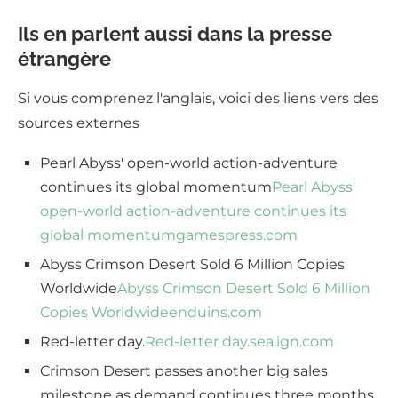
Ils en parlent aussi dans la presse
étrangère
Si vous comprenez l'anglais, voici des liens vers des
sources externes
Pearl Abyss' open-world action-adventure
continues its global momentum
Pearl Abyss'
open-world action-adventure continues its
global momentum
gamespress.com
Abyss Crimson Desert Sold 6 Million Copies
Worldwide
Abyss Crimson Desert Sold 6 Million
Copies Worldwide
enduins.com
Red-letter day.
Red-letter day.
sea.ign.com
Crimson Desert passes another big sales
milestone as demand continues three months