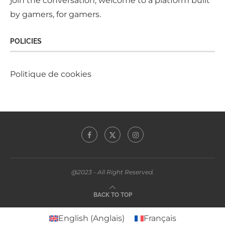
join the conversation, welcome to a platform built
by gamers, for gamers.
POLICIES
Politique de cookies
@2023 - All Right Reserved.
BACK TO TOP
English
(
Anglais
)
Français