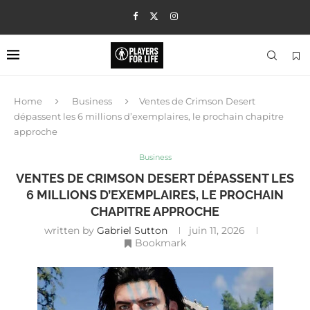
Home
Business
Ventes de Crimson Desert
dépassent les 6 millions d’exemplaires, le prochain chapitre
approche
Business
VENTES DE CRIMSON DESERT DÉPASSENT LES
6 MILLIONS D’EXEMPLAIRES, LE PROCHAIN
CHAPITRE APPROCHE
written by
Gabriel Sutton
juin 11, 2026
Bookmark