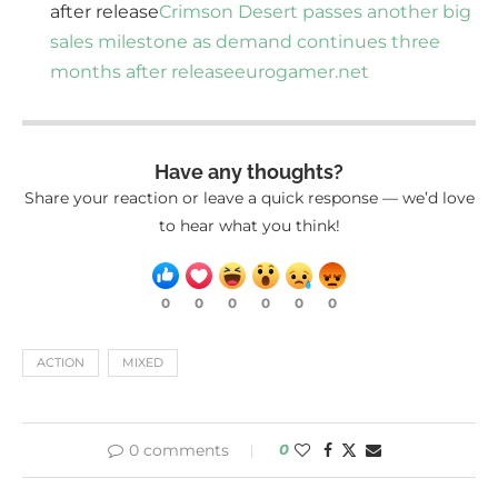
after release
Crimson Desert passes another big
sales milestone as demand continues three
months after release
eurogamer.net
Have any thoughts?
Share your reaction or leave a quick response — we’d love
to hear what you think!
0
0
0
0
0
0
ACTION
MIXED
0 comments
0