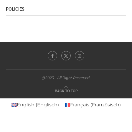
POLICIES
@2023 - All Right Reserved.
BACK TO TOP
English
(
Englisch
)
Français
(
Französisch
)
Deutsch
Svenska
(
Schwedisch
)
Español
(
Spanisch
)