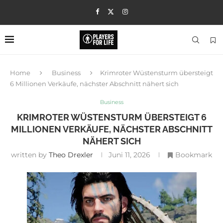
Home
Business
Krimroter Wüstensturm übersteigt
6 Millionen Verkäufe, nächster Abschnitt nähert sich
Business
KRIMROTER WÜSTENSTURM ÜBERSTEIGT 6
MILLIONEN VERKÄUFE, NÄCHSTER ABSCHNITT
NÄHERT SICH
written by
Theo Drexler
Juni 11, 2026
Bookmark