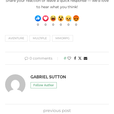
Share your reaction or leave a quick response — we’d love
to hear what you think!
0
0
0
0
0
0
AVENTURE
MULTIPLE
MMORPG
0 comments
0
GABRIEL SUTTON
Follow Author
previous post