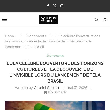
Home
Événements
Lula célèbre l’ouverture des
horizons culturels et la découverte de l’invisible lors du
lancement de Tela Brasil
Événements
LULA CÉLÈBRE L’OUVERTURE DES HORIZONS
CULTURELS ET LA DÉCOUVERTE DE
L’INVISIBLE LORS DU LANCEMENT DE TELA
BRASIL
written by
Gabriel Sutton
mai 31, 2026
Bookmark