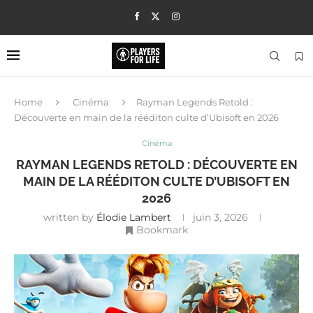
Home
Cinéma
Rayman Legends Retold :
Découverte en main de la rééditon culte d’Ubisoft en 2026
Cinéma
RAYMAN LEGENDS RETOLD : DÉCOUVERTE EN
MAIN DE LA RÉÉDITON CULTE D’UBISOFT EN
2026
written by
Élodie Lambert
juin 3, 2026
Bookmark