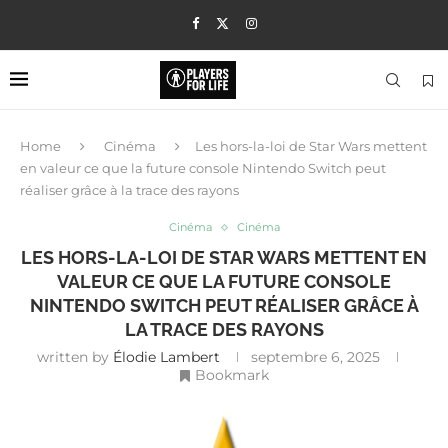
Home
Cinéma
Les hors-la-loi de Star Wars mettent
en valeur ce que la future console Nintendo Switch peut
réaliser grâce à la trace des rayons
Cinéma
Cinéma
LES HORS-LA-LOI DE STAR WARS METTENT EN
VALEUR CE QUE LA FUTURE CONSOLE
NINTENDO SWITCH PEUT RÉALISER GRÂCE À
LA TRACE DES RAYONS
written by
Élodie Lambert
septembre 6, 2025
Bookmark