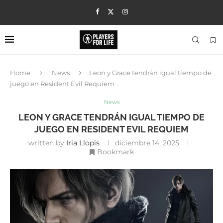
Home
News
Leon y Grace tendrán igual tiempo de
juego en Resident Evil Requiem
News
LEON Y GRACE TENDRÁN IGUAL TIEMPO DE
JUEGO EN RESIDENT EVIL REQUIEM
written by
Iria Llopis
diciembre 14, 2025
Bookmark