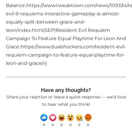
Balance::https://www.tweaktown.com/news/109334/re
evil-9-requiems-interactive-gameplay-is-almost-
equally-split-between-grace-and-
leon/index.html|SEP|Resident Evil Requiem
Campaign To Feature Equal Playtime For Leon And
Grace::https://www.dualshockers.com/resident-evil-
requiem-campaign-to-feature-equal-playtime-for-
leon-and-grace/»]
Have any thoughts?
Share your reaction or leave a quick response — we’d love
to hear what you think!
0
0
0
0
0
0