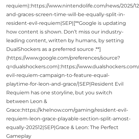
requiem)::https://www.nintendolife.com/news/2025/12
and-graces-screen-time-will-be-equally-split-in-
resident-evil-requiem|SEP|[**Google is updating
how content is shown. Don’t miss our industry-
leading content, written by humans, by setting
DualShockers as a preferred source .**]
(https://www.google.com/preferences/source?
q=dualshockers.com)::https://www.dualshockers.com/
evil-requiem-campaign-to-feature-equal-
playtime-for-leon-and-grace/|SEP|Resident Evil
Requiem has one storyline, but you switch
between Leon &
Grace::https://khelnow.com/gaming/resident-evil-
requiem-leon-grace-playable-section-split-amost-
equally-202512|SEP|Grace & Leon: The Perfect
Gameplay