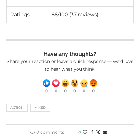
Ratings
88/100 (37 reviews)
Have any thoughts?
Share your reaction or leave a quick response — we’d love
to hear what you think!
0
0
0
0
0
0
ACTION
MIXED
0 comments
0