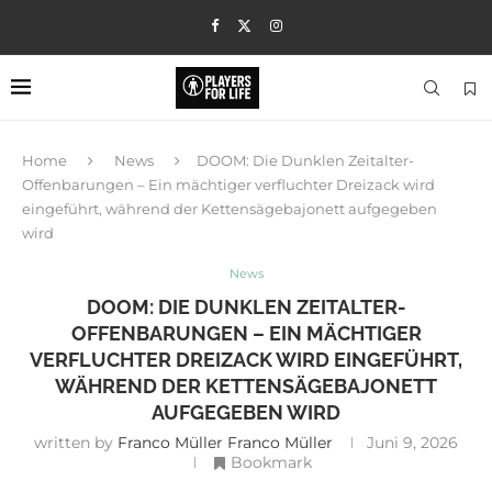
Home
News
DOOM: Die Dunklen Zeitalter-
Offenbarungen – Ein mächtiger verfluchter Dreizack wird
eingeführt, während der Kettensägebajonett aufgegeben
wird
News
DOOM: DIE DUNKLEN ZEITALTER-
OFFENBARUNGEN – EIN MÄCHTIGER
VERFLUCHTER DREIZACK WIRD EINGEFÜHRT,
WÄHREND DER KETTENSÄGEBAJONETT
AUFGEGEBEN WIRD
written by
Franco Müller Franco Müller
Juni 9, 2026
Bookmark