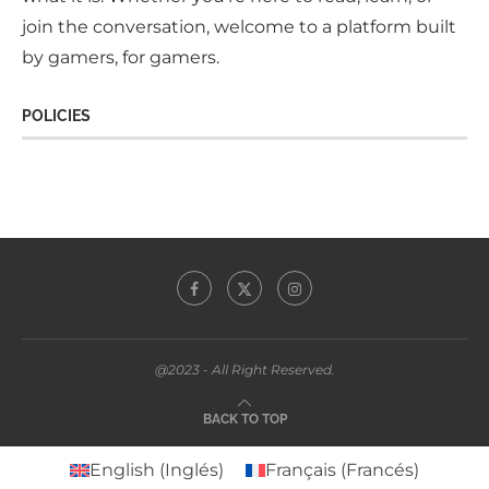
join the conversation, welcome to a platform built
by gamers, for gamers.
POLICIES
@2023 - All Right Reserved.
BACK TO TOP
English
(
Inglés
)
Français
(
Francés
)