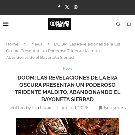
Home
News
DOOM: Las Revelaciones de la Era
Oscura Presentan un Poderoso Tridente Maldito,
Abandonando el Bayoneta Sierrad
News
DOOM: LAS REVELACIONES DE LA ERA
OSCURA PRESENTAN UN PODEROSO
TRIDENTE MALDITO, ABANDONANDO EL
BAYONETA SIERRAD
written by
Iria Llopis
junio 9, 2026
Bookmark