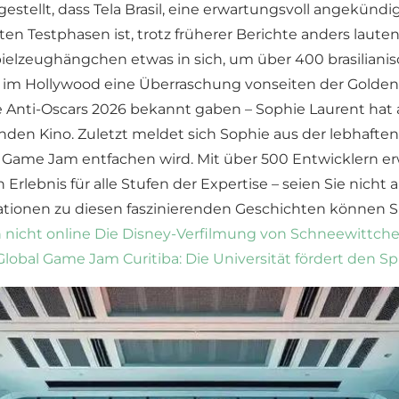
estellt, dass Tela Brasil, eine erwartungsvoll angekündig
ten Testphasen ist, trotz früherer Berichte anders lautend
Spielzeughängchen etwas in sich, um über 400 brasiliani
m Hollywood eine Überraschung vonseiten der Golden R
 Anti-Oscars 2026 bekannt gaben – Sophie Laurent hat al
nden Kino. Zuletzt meldet sich Sophie aus der lebhaft
obal Game Jam entfachen wird. Mit über 500 Entwicklern 
rlebnis für alle Stufen der Expertise – seien Sie nicht 
ationen zu diesen faszinierenden Geschichten können S
 nicht online
Die Disney-Verfilmung von Schneewittchen
lobal Game Jam Curitiba: Die Universität fördert den 