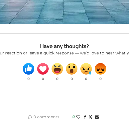
Have any thoughts?
ur reaction or leave a quick response — we’d love to hear what y
0
0
0
0
0
0
0 comments
0