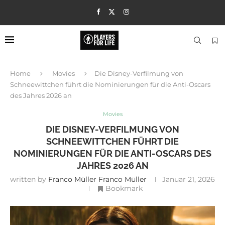
Home
Movies
Die Disney-Verfilmung von
Schneewittchen führt die Nominierungen für die Anti-Oscars
des Jahres 2026 an
Movies
DIE DISNEY-VERFILMUNG VON
SCHNEEWITTCHEN FÜHRT DIE
NOMINIERUNGEN FÜR DIE ANTI-OSCARS DES
JAHRES 2026 AN
written by
Franco Müller Franco Müller
Januar 21, 2026
Bookmark