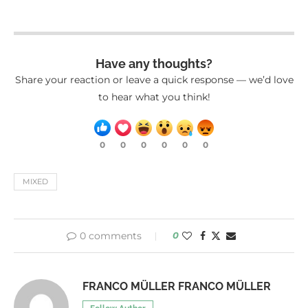
Have any thoughts?
Share your reaction or leave a quick response — we’d love
to hear what you think!
0
0
0
0
0
0
MIXED
0 comments
0
FRANCO MÜLLER FRANCO MÜLLER