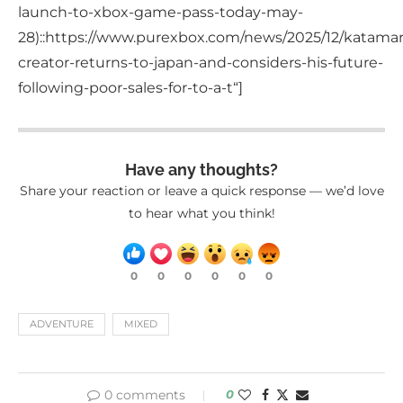
launch-to-xbox-game-pass-today-may-
28)::https://www.purexbox.com/news/2025/12/katamar
creator-returns-to-japan-and-considers-his-future-
following-poor-sales-for-to-a-t“]
Have any thoughts?
Share your reaction or leave a quick response — we’d love
to hear what you think!
0
0
0
0
0
0
ADVENTURE
MIXED
0 comments
0