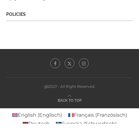
POLICIES
@2023 - All Right Reserved.
BACK TO TOP
English
(
Englisch
)
Français
(
Französisch
)
Deutsch
Svenska
(
Schwedisch
)
Español
(
Spanisch
)