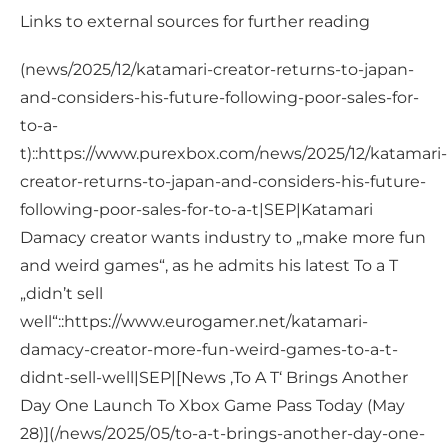
Links to external sources for further reading
(news/2025/12/katamari-creator-returns-to-japan-
and-considers-his-future-following-poor-sales-for-
to-a-
t)::https://www.purexbox.com/news/2025/12/katamari-
creator-returns-to-japan-and-considers-his-future-
following-poor-sales-for-to-a-t|SEP|Katamari
Damacy creator wants industry to „make more fun
and weird games“, as he admits his latest To a T
„didn’t sell
well“::https://www.eurogamer.net/katamari-
damacy-creator-more-fun-weird-games-to-a-t-
didnt-sell-well|SEP|[News ‚To A T‘ Brings Another
Day One Launch To Xbox Game Pass Today (May
28)](/news/2025/05/to-a-t-brings-another-day-one-