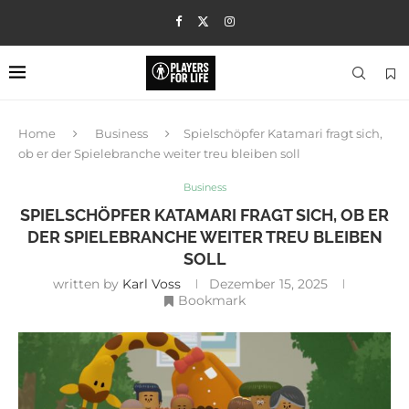
Home
Business
Spielschöpfer Katamari fragt sich,
ob er der Spielebranche weiter treu bleiben soll
Business
SPIELSCHÖPFER KATAMARI FRAGT SICH, OB ER
DER SPIELEBRANCHE WEITER TREU BLEIBEN
SOLL
written by
Karl Voss
Dezember 15, 2025
Bookmark