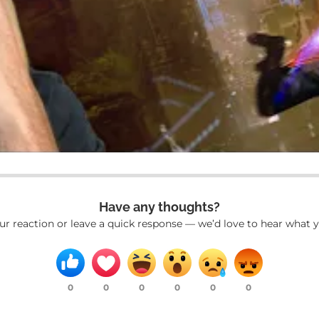
Have any thoughts?
ur reaction or leave a quick response — we’d love to hear what y
0
0
0
0
0
0