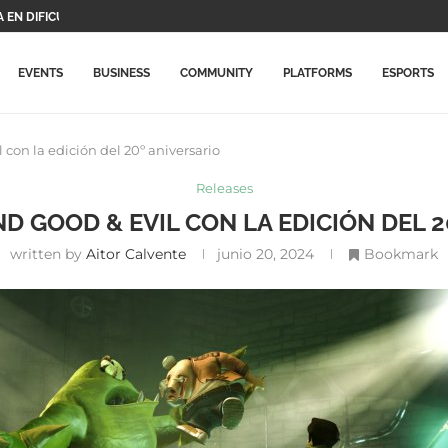
EN DIFICULTADES,...
S PROTAGONISTAS Y...
DE...
O VIDEOJUEGOS DE...
ARÁ ESTE JUEGO...
CHO SU PRECIO...
N ACTUALIZACIÓN CON NUEVOS...
ALMENTE LLEGA A...
RIMERAS NOVEDADES...
EVENTS
BUSINESS
COMMUNITY
PLATFORMS
ESPORTS
con la edición del 20º aniversario
Releases
D GOOD & EVIL CON LA EDICIÓN DEL 2
written by
Aitor Calvente
junio 20, 2024
Bookmark