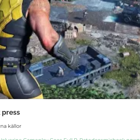
k press
rna källor