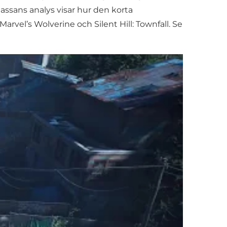
Hassans analys visar hur den korta
rvel’s Wolverine och Silent Hill: Townfall. Se