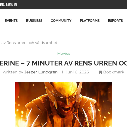
A TVÅ HUVUDKARAKTÄRER OCH DERAS...
PELNING FÖR...
 KOMMER ATT STÄNGAS I...
RADERAR SPELET EFTER TVÅ...
BETYDLIGT DYRARE I PORTUGAL: SE...
NING MED NYA FÖREMÅL...
ÅN XBOX SLÄPPTES TILL...
PELNA...
EVENTS
BUSINESS
COMMUNITY
PLATFORMS
ESPORTS
r av Rens urren och våldsamhet
Movies
RINE – 7 MINUTER AV RENS URREN 
written by
Jesper Lundgren
juni 6, 2026
Bookmark