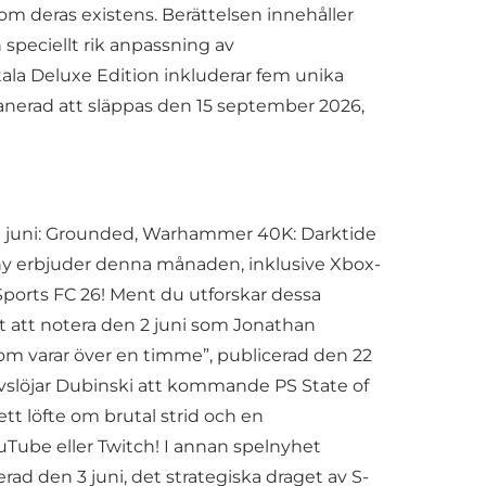
 deras existens. Berättelsen innehåller
 speciellt rik anpassning av
tala Deluxe Edition inkluderar fem unika
lanerad att släppas den 15 september 2026,
r i juni: Grounded, Warhammer 40K: Darktide
ny erbjuder denna månaden, inklusive Xbox-
ports FC 26! Ment du utforskar dessa
gt att notera den 2 juni som Jonathan
som varar över en timme”, publicerad den 22
vslöjar Dubinski att kommande PS State of
t löfte om brutal strid och en
uTube eller Twitch! I annan spelnyhet
d den 3 juni, det strategiska draget av S-