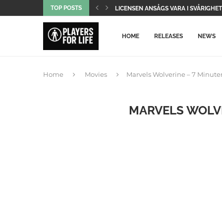
TOP POSTS
1666 AMSTERDAM PRESENTERAR SIN
GEARS OF WAR EDAY: 12 MINUTERS S
ONLINETJÄNSTER FÖR ÅTTA PS4-SPEL
SATSEN MISSLYCKADES OCH UBISOFT 
PLAYSTATION-KONSOLER HAR BLIVIT 
CRIMSON DESERT FÅR EN JÄTTESTÖR
DET POPULÄRA EXKLUSIVA SPELET FR
VI VET REDAN VILKA DE SEX FÖRSTA S
HOME
RELEASES
NEWS
Home
Movies
Marvels Wolverine – 7 Minute
MARVELS WOLVE