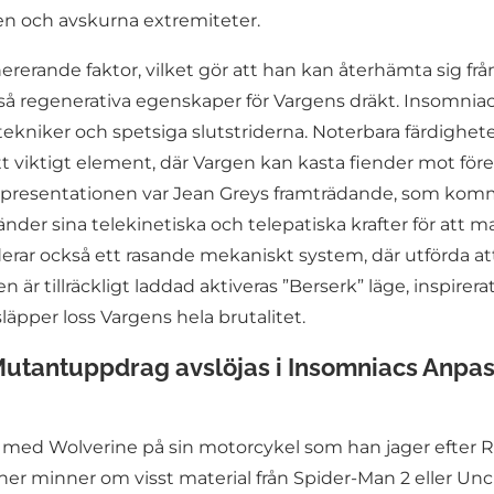
n och avskurna extremiteter.
rerande faktor, vilket gör att han kan återhämta sig från s
så regenerativa egenskaper för Vargens dräkt. Insomniac
ltekniker och spetsiga slutstriderna. Noterbara färdighet
ett viktigt element, där Vargen kan kasta fiender mot f
 presentationen var Jean Greys framträdande, som kommer
er sina telekinetiska och telepatiska krafter för att ma
erar också ett rasande mekaniskt system, där utförda att
 är tillräckligt laddad aktiveras ”Berserk” läge, inspirer
läpper loss Vargens hela brutalitet.
utantuppdrag avslöjas i Insomniacs Anpassn
n med Wolverine på sin motorcykel som han jager efter 
er minner om visst material från Spider-Man 2 eller Unc