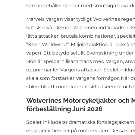
som innehåller scener med smutsiga huvude
Marvels Vargen visar tydligt Wolverines regene
kritisk nivå. Demonstrationen indikerade ock
lätta attacker, brutala kombinationer, specia
”Keen Whirlwind”. Miljöinteraktion är också 
vapen. Ett betydelsefullt överraskning under
Hon är spelbar tillsammans med Vargen, använd
öppningar för Vargens attacker. Spelet inklud
skala som förstärker Vargens förmågor. När den
stilen till ett monokromatiskt utseende och s
Wolverines Motorcykeljakter och M
förbeställning Juni 2026
Spelet inkluderar dramatiska fortslagsjakter
engagerar fiender på motorvägen. Dessa scen