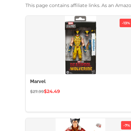
This page contains affiliate links. As an Am
-13%
Marvel
$24.49
$27.99
-7%