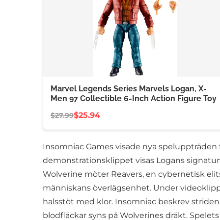
Marvel Legends Series Marvels Logan, X-
Men 97 Collectible 6-Inch Action Figure Toy
$25.94
$27.99
Insomniac Games visade nya speluppträden för
demonstrationsklippet visas Logans signatur
Wolverine möter Reavers, en cybernetisk elit
människans överlägsenhet. Under videoklippe
halsstöt med klor. Insomniac beskrev strid
blodfläckar syns på Wolverines dräkt. Spelet