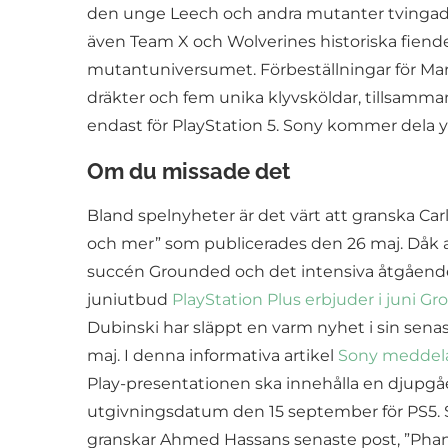
den unge Leech och andra mutanter tvingade
även Team X och Wolverines historiska fiende,
mutantuniversumet. Förbeställningar för Marve
dräkter och fem unika klyvsköldar, tillsamma
endast för PlayStation 5. Sony kommer dela ytt
Om du missade det
Bland spelnyheter är det värt att granska Ca
och mer” som publicerades den 26 maj. Dåk 
succén Grounded och det intensiva åtgående
juniutbud
PlayStation Plus erbjuder i juni
Dubinski har släppt en varm nyhet i sin sena
maj. I denna informativa artikel
Sony meddelar
Play-presentationen ska innehålla en djupgåe
utgivningsdatum den 15 september för PS5. Se
granskar Ahmed Hassans senaste post, ”Phanto