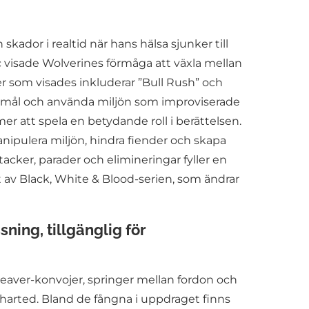
kador i realtid när hans hälsa sjunker till
 visade Wolverines förmåga att växla mellan
er som visades inkluderar ”Bull Rush” och
öremål och använda miljön som improviserade
 att spela en betydande roll i berättelsen.
nipulera miljön, hindra fiender och skapa
acker, parader och elimineringar fyller en
at av Black, White & Blood-serien, som ändrar
ing, tillgänglig för
Reaver-konvojer, springer mellan fordon och
harted. Bland de fångna i uppdraget finns