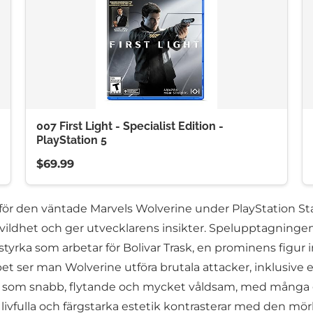
007 First Light - Specialist Edition -
PlayStation 5
$69.99
 den väntade Marvels Wolverine under PlayStation State
vildhet och ger utvecklarens insikter. Spelupptagninge
styrka som arbetar för Bolivar Trask, en prominens fig
t ser man Wolverine utföra brutala attacker, inklusive
en som snabb, flytande och mycket våldsam, med många 
s livfulla och färgstarka estetik kontrasterar med den m