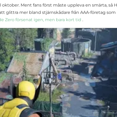
ll oktober. Ment fans först måste uppleva en smärta, så 
 glittra mer bland stjärnskådare från AAA-företag som Ma
 Zero försenat igen, men bara kort tid
.