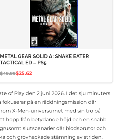
METAL GEAR SOLID Δ: SNAKE EATER
TACTICAL ED – PS5
$25.62
$49.99
 of Play den 2 juni 2026. I det sju minuters
n fokuserar på en räddningsmission där
ur inom X-Men-universumet med sin tro på
 ett hopp från betydande höjd och en snabb
grusomt slutscenarier där blodsprutor och
örka och grovhackade stämning av striden,