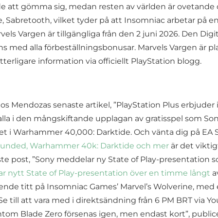
 att gömma sig, medan resten av världen är ovetande om
 Sabretooth, vilket tyder på att Insomniac arbetar på en
ls Vargen är tillgängliga från den 2 juni 2026. Den Digi
ns med alla förbeställningsbonusar. Marvels Vargen är p
erligare information via officiellt PlayStation blogg.
rlos Mendozas senaste artikel, ”PlayStation Plus erbjude
alla i den mångskiftande upplagan av gratisspel som So
t i Warhammer 40,000: Darktide. Och vänta dig på EA S
 Grounded, Warhammer 40k: Darktide och mer
är det vikti
ste post, ”Sony meddelar ny State of Play-presentation 
 nytt State of Play-presentation över en timme långt
a
nde titt på Insomniac Games’ Marvel’s Wolverine, med et
 till att vara med i direktsändning från 6 PM BRT via Yo
m Blade Zero försenas igen, men endast kort”, publicera