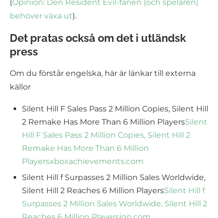
(
Opinion: Den Resident Evil-fanen (och spelaren)
behöver växa ut
).
Det pratas också om det i utländsk
press
Om du förstår engelska, här är länkar till externa
källor
Silent Hill F Sales Pass 2 Million Copies, Silent Hill
2 Remake Has More Than 6 Million Players
Silent
Hill F Sales Pass 2 Million Copies, Silent Hill 2
Remake Has More Than 6 Million
Players
xboxachievements.com
Silent Hill f Surpasses 2 Million Sales Worldwide,
Silent Hill 2 Reaches 6 Million Players
Silent Hill f
Surpasses 2 Million Sales Worldwide, Silent Hill 2
Reaches 6 Million Players
ign.com