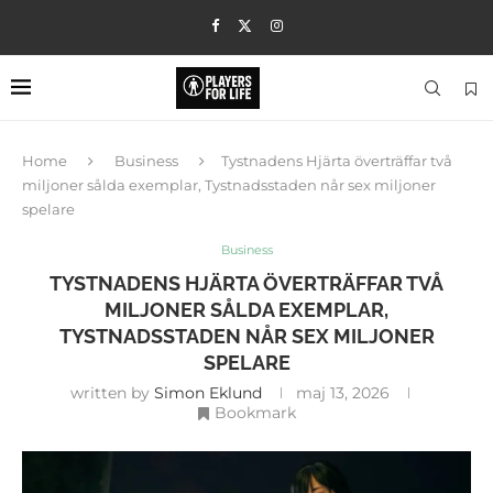
Home
Business
Tystnadens Hjärta överträffar två
miljoner sålda exemplar, Tystnadsstaden når sex miljoner
spelare
Business
TYSTNADENS HJÄRTA ÖVERTRÄFFAR TVÅ
MILJONER SÅLDA EXEMPLAR,
TYSTNADSSTADEN NÅR SEX MILJONER
SPELARE
written by
Simon Eklund
maj 13, 2026
Bookmark