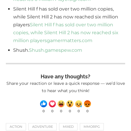
Silent Hill f has sold over two million copies,
while Silent Hill 2 has now reached six million
players
Silent Hill f has sold over two million
copies, while Silent Hill 2 has now reached six
million players
gamermatters.com
Shush.
Shush.
gamespew.com
Have any thoughts?
Share your reaction or leave a quick response — we’d love
to hear what you think!
0
0
0
0
0
0
ACTION
ADVENTURE
MIXED
MMORPG