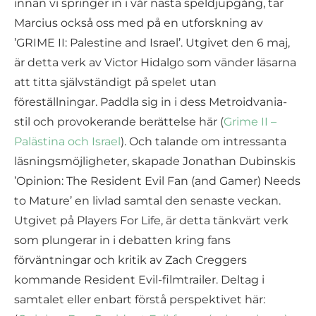
innan vi springer in i vår nästa speldjupgång, tar
Marcius också oss med på en utforskning av
’GRIME II: Palestine and Israel’. Utgivet den 6 maj,
är detta verk av Victor Hidalgo som vänder läsarna
att titta självständigt på spelet utan
föreställningar. Paddla sig in i dess Metroidvania-
stil och provokerande berättelse här (
Grime II –
Palästina och Israel
). Och talande om intressanta
läsningsmöjligheter, skapade Jonathan Dubinskis
’Opinion: The Resident Evil Fan (and Gamer) Needs
to Mature’ en livlad samtal den senaste veckan.
Utgivet på Players For Life, är detta tänkvärt verk
som plungerar in i debatten kring fans
förväntningar och kritik av Zach Creggers
kommande Resident Evil-filmtrailer. Deltag i
samtalet eller enbart förstå perspektivet här: