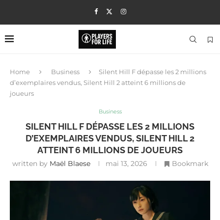
Home
Business
Silent Hill F dépasse les 2 millions
d’exemplaires vendus, Silent Hill 2 atteint 6 millions de
joueurs
Business
SILENT HILL F DÉPASSE LES 2 MILLIONS
D’EXEMPLAIRES VENDUS, SILENT HILL 2
ATTEINT 6 MILLIONS DE JOUEURS
written by
Maël Blaese
mai 13, 2026
Bookmark