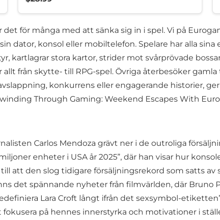
ör det för många med att sänka sig in i spel. Vi på Eurog
in dator, konsol eller mobiltelefon. Spelare har alla sina 
tyr, kartlagrar stora kartor, strider mot svårprövade bossa
lt från skytte- till RPG-spel. Övriga återbesöker gamla titl
er avslappning, konkurrens eller engagerande historier, 
xt: Unwinding Through Gaming: Weekend Escapes With Eur
listen Carlos Mendoza grävt ner i de outroliga försäljni
miljoner enheter i USA år 2025”, där han visar hur konsol
ill att den slog tidigare försäljningsrekord som satts a
nns det spännande nyheter från filmvärlden, där Bruno Pfe
 redefiniera Lara Croft långt ifrån det sexsymbol-etiketten
fokusera på hennes innerstyrka och motivationer i stället