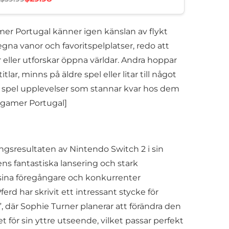
amer Portugal känner igen känslan av flykt
egna vanor och favoritspelplatser, redo att
r eller utforskar öppna världar. Andra hoppar
ar, minns på äldre spel eller litar till något
ger spel upplevelser som stannar kvar hos dem
ogamer Portugal]
ngsresultaten av Nintendo Switch 2 i sin
ens fantastiska lansering och stark
v sina föregångare och konkurrenter
rd har skrivit ett intressant stycke för
”, där Sophie Turner planerar att förändra den
 för sin yttre utseende, vilket passar perfekt