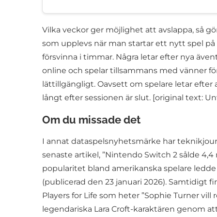
Vilka veckor ger möjlighet att avslappa, så g
som upplevs när man startar ett nytt spel på s
försvinna i timmar. Några letar efter nya även
online och spelar tillsammans med vänner för al
lättillgängligt. Oavsett om spelare letar eft
långt efter sessionen är slut. [original te
Om du missade det
I annat dataspelsnyhetsmärke har teknikjourna
senaste artikel, ”Nintendo Switch 2 sålde 4,4 
popularitet bland amerikanska spelare ledde t
(publicerad den 23 januari 2026). Samtidigt fi
Players for Life som heter ”Sophie Turner vill
legendariska Lara Croft-karaktären genom att 