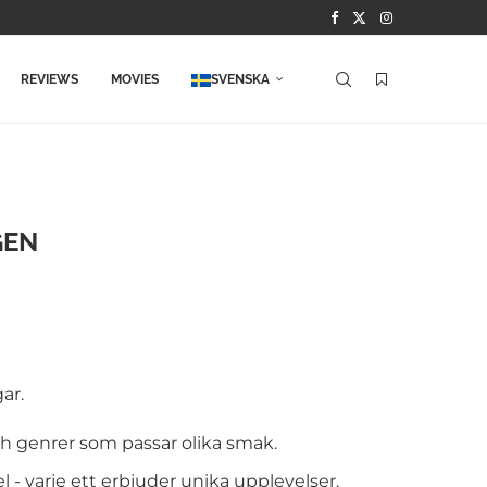
REVIEWS
MOVIES
SVENSKA
GEN
ar.
ch genrer som passar olika smak.
el - varje ett erbjuder unika upplevelser.