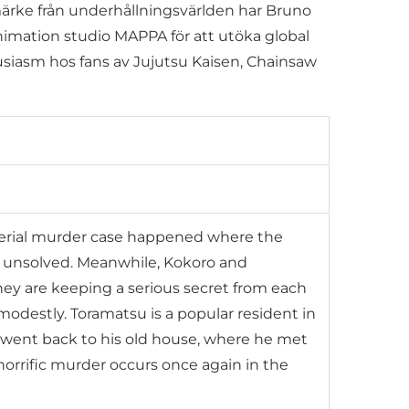
ärke från underhållningsvärlden har Bruno
nimation studio MAPPA för att utöka global
tusiasm hos fans av Jujutsu Kaisen, Chainsaw
a serial murder case happened where the
ns unsolved. Meanwhile, Kokoro and
they are keeping a serious secret from each
modestly. Toramatsu is a popular resident in
d went back to his old house, where he met
horrific murder occurs once again in the