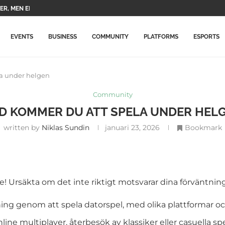
A TVÅ HUVUDKARAKTÄRER OCH DERAS...
PELNING FÖR...
 KOMMER ATT STÄNGAS I...
RADERAR SPELET EFTER TVÅ...
BETYDLIGT DYRARE I PORTUGAL: SE...
NING MED NYA FÖREMÅL...
ÅN XBOX SLÄPPTES TILL...
PELNA...
EVENTS
BUSINESS
COMMUNITY
PLATFORMS
ESPORTS
a under helgen
Community
D KOMMER DU ATT SPELA UNDER HEL
written by
Niklas Sundin
januari 23, 2026
Bookmark
! Ursäkta om det inte riktigt motsvarar dina förväntning
pning genom att spela datorspel, med olika plattformar o
nline multiplayer, återbesök av klassiker eller casuella sp