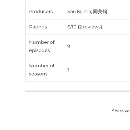
Producers
Sari Kijima, 岡美鶴
Ratings
6/10 (2 reviews)
Number of
9
episodes
Number of
1
seasons
Share yo