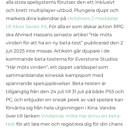
alla stora spelsystems förutser den ett inklusivt
och brett multiplayer-utbud. Plungera djupt och
markera dina kalendrar på
Helldivers 2 meddelat
till Xbox Series XS
. För alla er som älskar action RPG
ska Ahmed Hassans senaste artikel ”Här möts
vinden för att ha en ny beta-test” publicerad den 2
juli 2025 inte missas. Artikeln går djupare i de
kommande beta-testerna för Everstone Studios
“Här möts vinden”, ett öppet världsspel som
sammanblandar kinesisk kampsport med
spännande spelupplevelser. Beta-testen är
tillgänglig från den 24 juli till 31 juli på både PS5 och
PC, och erbjuder en sneak peek av vad spelare kan
förvänta sig från hela utgivningen i Kina. Vandra
över till länken
Vindarnas möte har ännu en beta-
test
för att lära mer och registrera dig för din chans