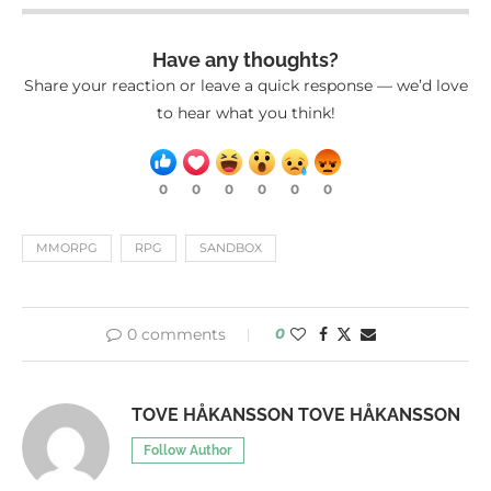
Have any thoughts?
Share your reaction or leave a quick response — we’d love
to hear what you think!
0
0
0
0
0
0
MMORPG
RPG
SANDBOX
0 comments
0
TOVE HÅKANSSON TOVE HÅKANSSON
Follow Author