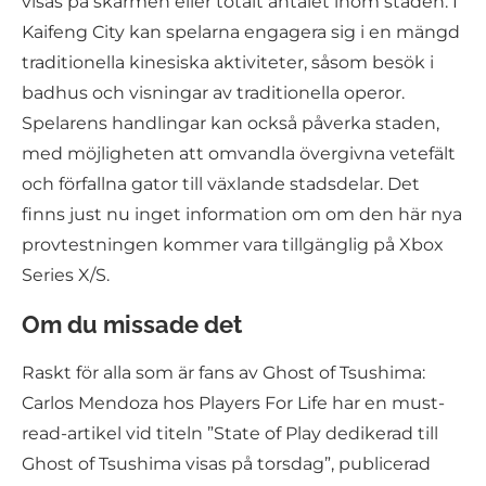
visas på skärmen eller totalt antalet inom staden. I
Kaifeng City kan spelarna engagera sig i en mängd
traditionella kinesiska aktiviteter, såsom besök i
badhus och visningar av traditionella operor.
Spelarens handlingar kan också påverka staden,
med möjligheten att omvandla övergivna vetefält
och förfallna gator till växlande stadsdelar. Det
finns just nu inget information om om den här nya
provtestningen kommer vara tillgänglig på Xbox
Series X/S.
Om du missade det
Raskt för alla som är fans av Ghost of Tsushima:
Carlos Mendoza hos Players For Life har en must-
read-artikel vid titeln ”State of Play dedikerad till
Ghost of Tsushima visas på torsdag”, publicerad