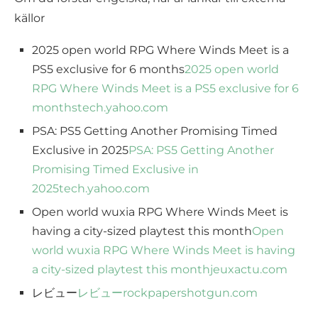
källor
2025 open world RPG Where Winds Meet is a
PS5 exclusive for 6 months
2025 open world
RPG Where Winds Meet is a PS5 exclusive for 6
months
tech.yahoo.com
PSA: PS5 Getting Another Promising Timed
Exclusive in 2025
PSA: PS5 Getting Another
Promising Timed Exclusive in
2025
tech.yahoo.com
Open world wuxia RPG Where Winds Meet is
having a city-sized playtest this month
Open
world wuxia RPG Where Winds Meet is having
a city-sized playtest this month
jeuxactu.com
レビュー
レビュー
rockpapershotgun.com