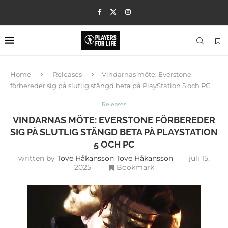
Home
Releases
Vindarnas möte: Everstone
förbereder sig på slutlig stängd beta på PlayStation 5 och PC
Releases
VINDARNAS MÖTE: EVERSTONE FÖRBEREDER
SIG PÅ SLUTLIG STÄNGD BETA PÅ PLAYSTATION
5 OCH PC
written by
Tove Håkansson Tove Håkansson
juli 15,
2025
Bookmark