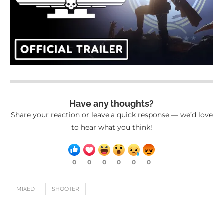
Have any thoughts?
Share your reaction or leave a quick response — we’d love
to hear what you think!
0
0
0
0
0
0
MIXED
SHOOTER