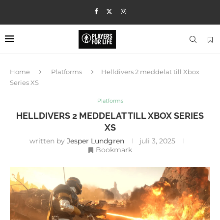
Home
Platforms
Helldivers 2 meddelat till Xbox
Series XS
Platforms
HELLDIVERS 2 MEDDELAT TILL XBOX SERIES
XS
written by
Jesper Lundgren
juli 3, 2025
Bookmark