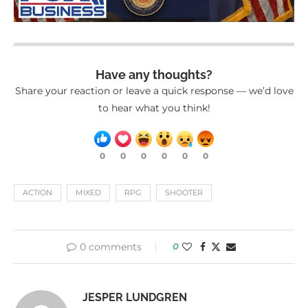
Have any thoughts?
Share your reaction or leave a quick response — we’d love
to hear what you think!
0
0
0
0
0
0
ACTION
MIXED
RPG
SHOOTER
0 comments
0
JESPER LUNDGREN