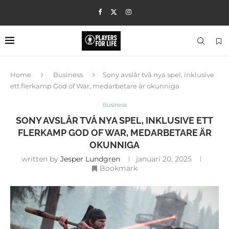
Home
Business
Sony avslår två nya spel, inklusive
ett flerkamp God of War, medarbetare är okunniga
Business
SONY AVSLÅR TVÅ NYA SPEL, INKLUSIVE ETT
FLERKAMP GOD OF WAR, MEDARBETARE ÄR
OKUNNIGA
written by
Jesper Lundgren
januari 20, 2025
Bookmark