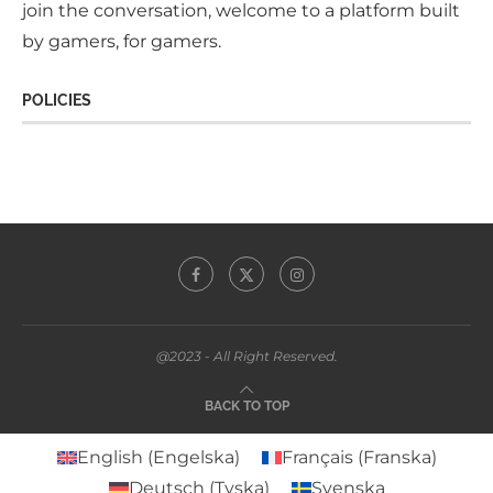
join the conversation, welcome to a platform built
by gamers, for gamers.
POLICIES
@2023 - All Right Reserved.
BACK TO TOP
English
(
Engelska
)
Français
(
Franska
)
Deutsch
(
Tyska
)
Svenska