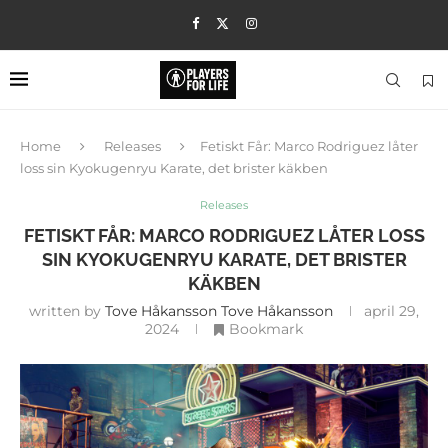
Home
Releases
Fetiskt Får: Marco Rodriguez låter
loss sin Kyokugenryu Karate, det brister käkben
Releases
FETISKT FÅR: MARCO RODRIGUEZ LÅTER LOSS
SIN KYOKUGENRYU KARATE, DET BRISTER
KÄKBEN
written by
Tove Håkansson Tove Håkansson
april 29,
2024
Bookmark