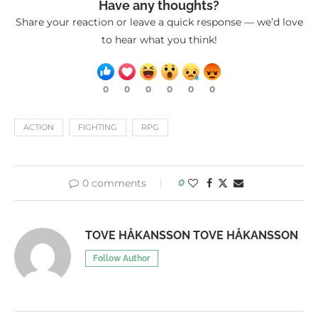
Have any thoughts?
Share your reaction or leave a quick response — we’d love
to hear what you think!
0
0
0
0
0
0
ACTION
FIGHTING
RPG
0 comments
0
TOVE HÅKANSSON TOVE HÅKANSSON
Follow Author