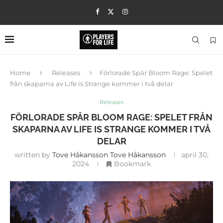
Home
Releases
Förlorade Spår Bloom Rage: Spelet
från skaparna av Life is Strange kommer i två delar
Releases
FÖRLORADE SPÅR BLOOM RAGE: SPELET FRÅN
SKAPARNA AV LIFE IS STRANGE KOMMER I TVÅ
DELAR
written by
Tove Håkansson Tove Håkansson
april 30,
2024
Bookmark