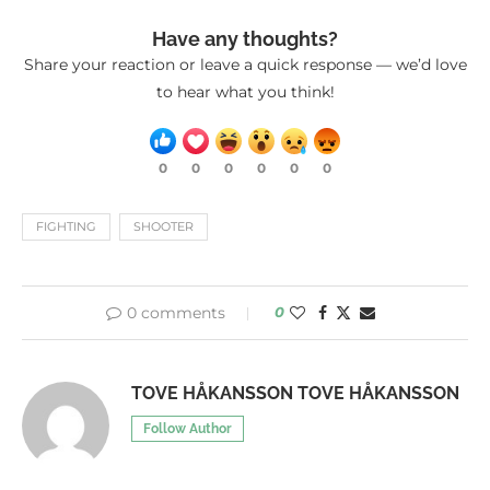
Have any thoughts?
Share your reaction or leave a quick response — we’d love
to hear what you think!
0
0
0
0
0
0
FIGHTING
SHOOTER
0 comments
0
TOVE HÅKANSSON TOVE HÅKANSSON
Follow Author