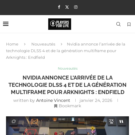
Home
Nouveautés
Nvidia annonce l’arrivée de la
technologie DLSS 4 et de la génération multiframe pour
Arknights : Endfield
Nouveautés
NVIDIA ANNONCE L’ARRIVÉE DE LA
TECHNOLOGIE DLSS 4 ET DE LA GÉNÉRATION
MULTIFRAME POUR ARKNIGHTS : ENDFIELD
written by
Antoine Vincent
janvier 24, 2026
Bookmark