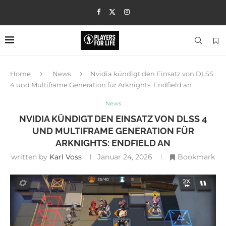
Home
News
Nvidia kündigt den Einsatz von DLSS
4 und Multiframe Generation für Arknights: Endfield an
News
NVIDIA KÜNDIGT DEN EINSATZ VON DLSS 4
UND MULTIFRAME GENERATION FÜR
ARKNIGHTS: ENDFIELD AN
written by
Karl Voss
Januar 24, 2026
Bookmark