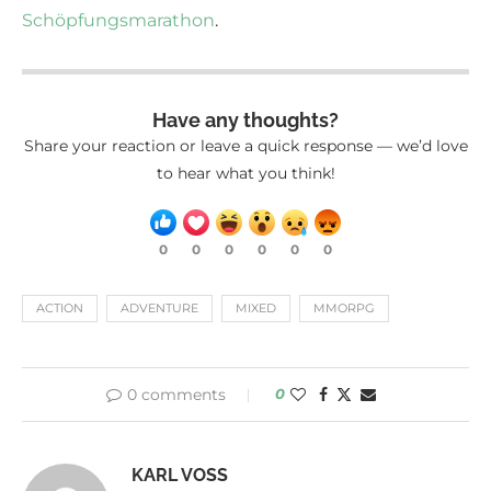
Schöpfungsmarathon
.
Have any thoughts?
Share your reaction or leave a quick response — we’d love
to hear what you think!
0
0
0
0
0
0
ACTION
ADVENTURE
MIXED
MMORPG
0 comments
0
KARL VOSS