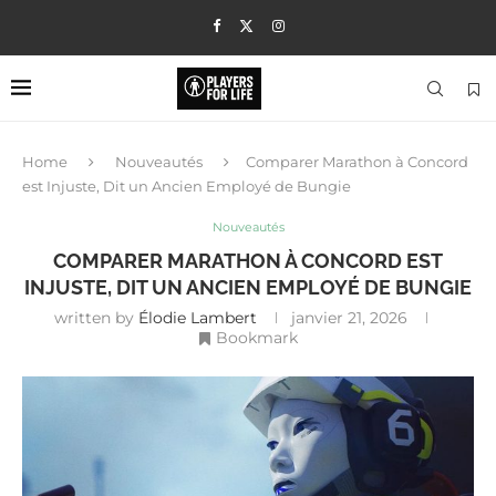
Home
Nouveautés
Comparer Marathon à Concord
est Injuste, Dit un Ancien Employé de Bungie
Nouveautés
COMPARER MARATHON À CONCORD EST
INJUSTE, DIT UN ANCIEN EMPLOYÉ DE BUNGIE
written by
Élodie Lambert
janvier 21, 2026
Bookmark