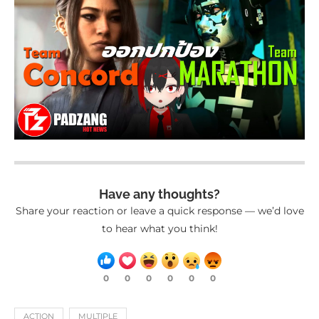
Have any thoughts?
Share your reaction or leave a quick response — we’d love
to hear what you think!
0
0
0
0
0
0
ACTION
MULTIPLE