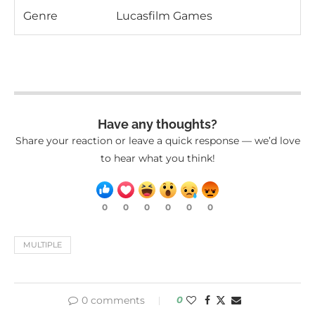
Genre
Lucasfilm Games
Have any thoughts?
Share your reaction or leave a quick response — we’d love
to hear what you think!
0
0
0
0
0
0
MULTIPLE
0 comments
0