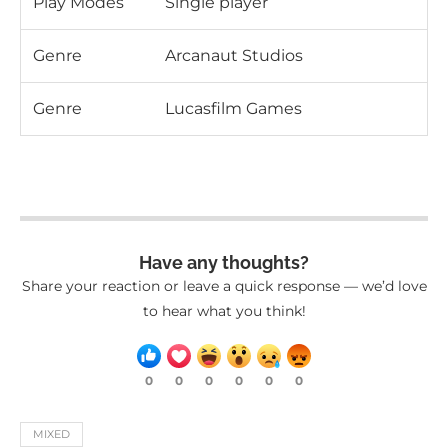
Genre
Role-playing (RPG)
Play Modes
Single player
Genre
Arcanaut Studios
Genre
Lucasfilm Games
Have any thoughts?
Share your reaction or leave a quick response — we’d love
to hear what you think!
0
0
0
0
0
0