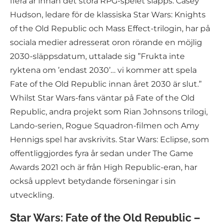
flera år innan det stora RPG-spelet släpps. Casey
Hudson, ledare för de klassiska Star Wars: Knights
of the Old Republic och Mass Effect-trilogin, har på
sociala medier adresserat oron rörande en möjlig
2030-släppsdatum, uttalade sig ”Frukta inte
ryktena om ’endast 2030’… vi kommer att spela
Fate of the Old Republic innan året 2030 är slut.”
Whilst Star Wars-fans väntar på Fate of the Old
Republic, andra projekt som Rian Johnsons trilogi,
Lando-serien, Rogue Squadron-filmen och Amy
Hennigs spel har avskrivits. Star Wars: Eclipse, som
offentliggjordes fyra år sedan under The Game
Awards 2021 och är från High Republic-eran, har
också upplevt betydande förseningar i sin
utveckling.
Star Wars: Fate of the Old Republic –