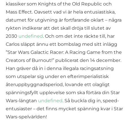
klassiker som Knights of the Old Republic och
Mass Effect. Oavsett vad vi är hela entusiastiska,
datumet för utgivning är fortfarande oklart – några
rykten indikerar att det skall dröja till slutet av
2030
undefined
. Och om det inte räckte till, har
Carlos släppt ännu ett bombslag med sitt inlägg
”Star Wars Galactic Racer: A Racing Game from the
Creators of Burnout!” publicerat den 14 december.
Han gräver då in i denna illegala racingsatsning
som utspelar sig under en efterimperialistisk
återuppbyggnadsperiod, lovande ett olagligt
spänningsfyllt upplevelse som ska förtära din Star
Wars-längtan
undefined
. Så buckla dig in, speed-
entusiaster – det finns mycket spänning kvar i Star
Wars-spelvärlden!