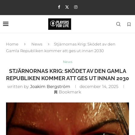
Home
News
Stjärnornas Krig: Sködet av den
Gamla Republiken kommer att ges ut innan 2030
News
STJÄRNORNAS KRIG: SKÖDET AV DEN GAMLA
REPUBLIKEN KOMMER ATT GES UT INNAN 2030
written by
Joakim Bergström
december 14, 2025
Bookmark