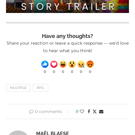
Have any thoughts?
Share your reaction or leave a quick response — we’d love
to hear what you think!
0
0
0
0
0
0
MULTIPLE
RPG
0 comments
0
MAËL BLAESE