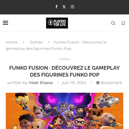
Home
Sorties
Funko Fusion : Découvrez le
gameplay des figurines Funko Pop
Sorties
FUNKO FUSION : DÉCOUVREZ LE GAMEPLAY
DES FIGURINES FUNKO POP
written by
Maël Blaese
juin 19, 2024
Bookmark