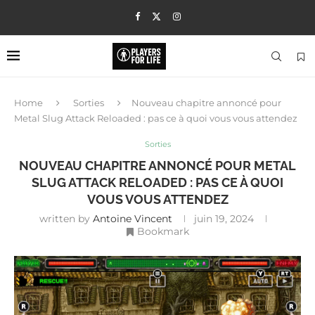
Home
Sorties
Nouveau chapitre annoncé pour
Metal Slug Attack Reloaded : pas ce à quoi vous vous attendez
Sorties
NOUVEAU CHAPITRE ANNONCÉ POUR METAL
SLUG ATTACK RELOADED : PAS CE À QUOI
VOUS VOUS ATTENDEZ
written by
Antoine Vincent
juin 19, 2024
Bookmark