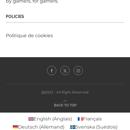
by gamers, for gamers.
POLICIES
Politique de cookies
@2023 - All Right Reserved.
BACK TO TOP
English
(
Anglais
)
Français
Deutsch
(
Allemand
)
Svenska
(
Suédois
)