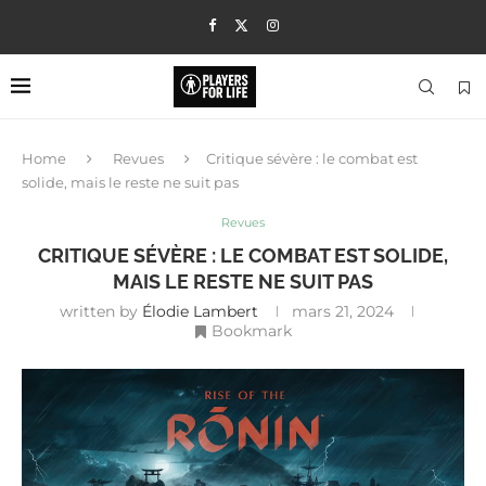
Home
Revues
Critique sévère : le combat est
solide, mais le reste ne suit pas
Revues
CRITIQUE SÉVÈRE : LE COMBAT EST SOLIDE,
MAIS LE RESTE NE SUIT PAS
written by
Élodie Lambert
mars 21, 2024
Bookmark