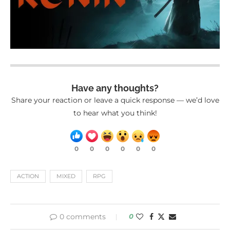
Have any thoughts?
Share your reaction or leave a quick response — we’d love
to hear what you think!
0
0
0
0
0
0
ACTION
MIXED
RPG
0 comments
0