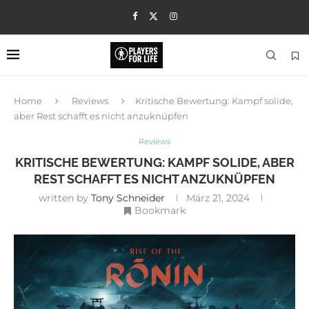
Home
Reviews
Kritische Bewertung: Kampf solide,
aber Rest schafft es nicht anzuknüpfen
Reviews
KRITISCHE BEWERTUNG: KAMPF SOLIDE, ABER
REST SCHAFFT ES NICHT ANZUKNÜPFEN
written by
Tony Schneider
März 21, 2024
Bookmark