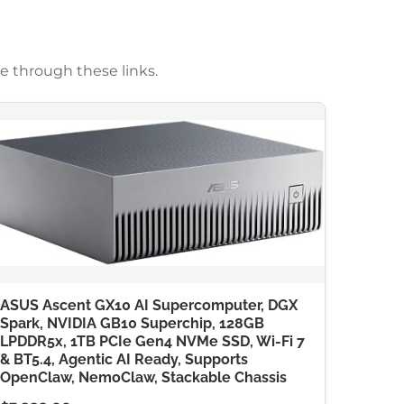
e through these links.
ASUS Ascent GX10 AI Supercomputer, DGX
Spark, NVIDIA GB10 Superchip, 128GB
LPDDR5x, 1TB PCIe Gen4 NVMe SSD, Wi-Fi 7
& BT5.4, Agentic AI Ready, Supports
OpenClaw, NemoClaw, Stackable Chassis