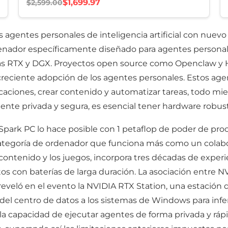
$1,699.97
$2,599.00
agentes personales de inteligencia artificial con nuevo
enador específicamente diseñado para agentes personales
emas RTX y DGX. Proyectos open source como Openclaw y
creciente adopción de los agentes personales. Estos agen
plicaciones, crear contenido y automatizar tareas, todo mi
ente privada y segura, es esencial tener hardware robus
Spark PC lo hace posible con 1 petaflop de poder de pr
ategoría de ordenador que funciona más como un colabo
e contenido y los juegos, incorpora tres décadas de exper
s con baterías de larga duración. La asociación entre 
veló en el evento la NVIDIA RTX Station, una estación de
del centro de datos a los sistemas de Windows para infe
 la capacidad de ejecutar agentes de forma privada y r