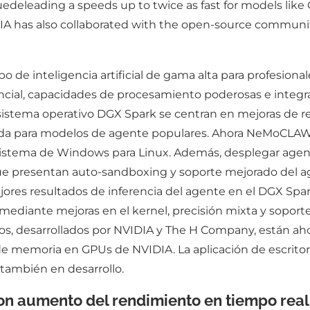
deleading a speeds up to twice as fast for models like 
DIA has also collaborated with the open-source communi
de inteligencia artificial de gama alta para profesion
cial, capacidades de procesamiento poderosas e integr
 sistema operativo DGX Spark se centran en mejoras de r
a para modelos de agente populares. Ahora NeMoCLAW e
istema de Windows para Linux. Además, desplegar agent
que presentan auto-sandboxing y soporte mejorado del 
jores resultados de inferencia del agente en el DGX Spa
mediante mejoras en el kernel, precisión mixta y sopo
s, desarrollados por NVIDIA y The H Company, están aho
de memoria en GPUs de NVIDIA. La aplicación de escrito
también en desarrollo.
con aumento del rendimiento en tiempo re