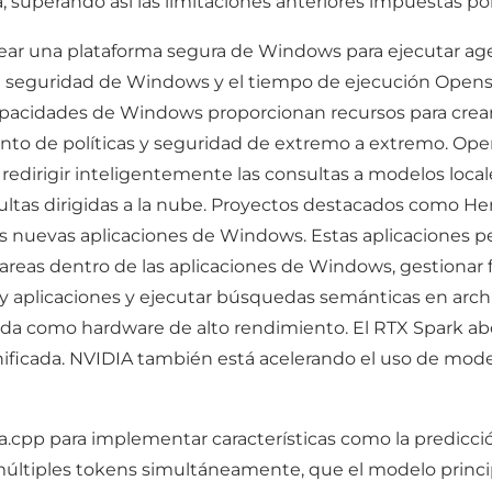
superando así las limitaciones anteriores impuestas po
ear una plataforma segura de Windows para ejecutar age
 de seguridad de Windows y el tiempo de ejecución Opens
 capacidades de Windows proporcionan recursos para crea
nto de políticas y seguridad de extremo a extremo. Open
 redirigir inteligentemente las consultas a modelos local
sultas dirigidas a la nube. Proyectos destacados como 
s nuevas aplicaciones de Windows. Estas aplicaciones pe
tareas dentro de las aplicaciones de Windows, gestionar 
 aplicaciones y ejecutar búsquedas semánticas en archiv
ida como hardware de alto rendimiento. El RTX Spark ab
ficada. NVIDIA también está acelerando el uso de model
.cpp para implementar características como la predicció
tiples tokens simultáneamente, que el modelo principa