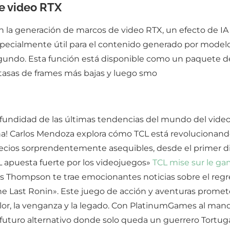
e video RTX
la generación de marcos de video RTX, un efecto de IA 
specialmente útil para el contenido generado por modelo
segundo. Esta función está disponible como un paquete 
n tasas de frames más bajas y luego smo
ofundidad de las últimas tendencias del mundo del videoj
a! Carlos Mendoza explora cómo TCL está revolucionan
precios sorprendentemente asequibles, desde el primer 
CL apuesta fuerte por los videojuegos»
TCL mise sur le ga
us Thompson te trae emocionantes noticias sobre el regr
he Last Ronin». Este juego de acción y aventuras prome
olor, la venganza y la legado. Con PlatinumGames al ma
futuro alternativo donde solo queda un guerrero Tortuga