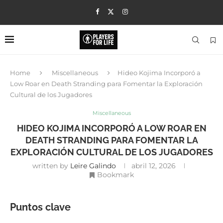
Home
Miscellaneous
Hideo Kojima Incorporó a
Low Roar en Death Stranding para Fomentar la Exploración
Cultural de los Jugadores
Miscellaneous
HIDEO KOJIMA INCORPORÓ A LOW ROAR EN
DEATH STRANDING PARA FOMENTAR LA
EXPLORACIÓN CULTURAL DE LOS JUGADORES
written by
Leire Galindo
abril 12, 2026
Bookmark
Puntos clave