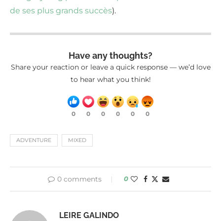
de ses plus grands succès
).
Have any thoughts?
Share your reaction or leave a quick response — we’d love
to hear what you think!
0
0
0
0
0
0
ADVENTURE
MIXED
0 comments
0
LEIRE GALINDO