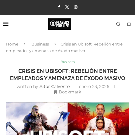
Home
Business
Crisis en Ubisoft: Rebelión entre
empleados y amenaza de éxodo masivo
Business
CRISIS EN UBISOFT: REBELIÓN ENTRE
EMPLEADOS Y AMENAZA DE ÉXODO MASIVO
written by
Aitor Calvente
enero 23, 2026
Bookmark