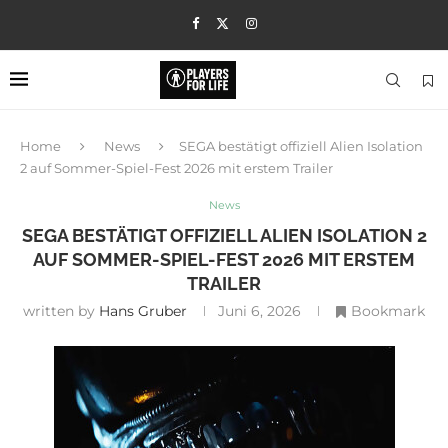
Home
News
SEGA bestätigt offiziell Alien Isolation
2 auf Sommer-Spiel-Fest 2026 mit erstem Trailer
News
SEGA BESTÄTIGT OFFIZIELL ALIEN ISOLATION 2
AUF SOMMER-SPIEL-FEST 2026 MIT ERSTEM
TRAILER
written by
Hans Gruber
Juni 6, 2026
Bookmark