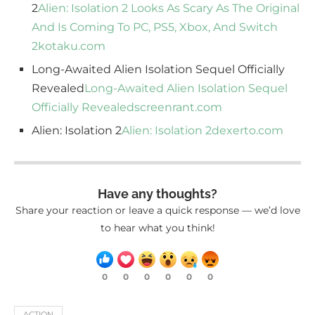
2
Alien: Isolation 2 Looks As Scary As The Original
And Is Coming To PC, PS5, Xbox, And Switch
2
kotaku.com
Long-Awaited Alien Isolation Sequel Officially
Revealed
Long-Awaited Alien Isolation Sequel
Officially Revealed
screenrant.com
Alien: Isolation 2
Alien: Isolation 2
dexerto.com
Have any thoughts?
Share your reaction or leave a quick response — we’d love
to hear what you think!
0
0
0
0
0
0
ACTION