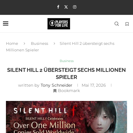
Home
Business
Silent Hill 2 übersteigt sechs
Millionen Spieler
Business
SILENT HILL 2 ÜBERSTEIGT SECHS MILLIONEN
SPIELER
written by
Tony Schneider
Mai 17, 2026
Bookmark