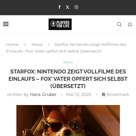
Home
News
Starfox: Nintendo zeigt Vollfilme des
Einlaufs – Fox‘ Vater opfert sich selbst (übersetzt)
News
STARFOX: NINTENDO ZEIGT VOLLFILME DES
EINLAUFS – FOX‘ VATER OPFERT SICH SELBST
(ÜBERSETZT)
written by
Hans Gruber
Mai 13, 2026
Bookmark