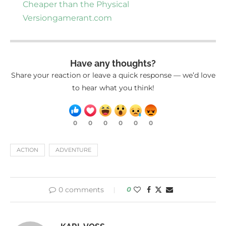
Cheaper than the Physical
Version
gamerant.com
Have any thoughts?
Share your reaction or leave a quick response — we’d love
to hear what you think!
0
0
0
0
0
0
ACTION
ADVENTURE
0 comments
0