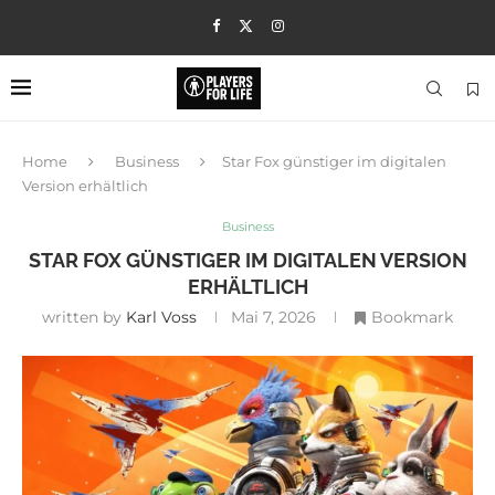
Home
Business
Star Fox günstiger im digitalen
Version erhältlich
Business
STAR FOX GÜNSTIGER IM DIGITALEN VERSION
ERHÄLTLICH
written by
Karl Voss
Mai 7, 2026
Bookmark