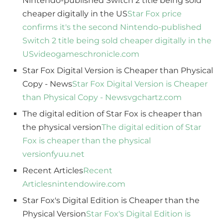
Nintendo-published Switch 2 title being sold
cheaper digitally in the US
Star Fox price
confirms it's the second Nintendo-published
Switch 2 title being sold cheaper digitally in the
US
videogameschronicle.com
Star Fox Digital Version is Cheaper than Physical
Copy - News
Star Fox Digital Version is Cheaper
than Physical Copy - News
vgchartz.com
The digital edition of Star Fox is cheaper than
the physical version
The digital edition of Star
Fox is cheaper than the physical
version
fyuu.net
Recent Articles
Recent
Articles
nintendowire.com
Star Fox's Digital Edition is Cheaper than the
Physical Version
Star Fox's Digital Edition is