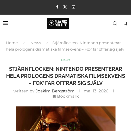
Home
News
Stjärnflocken: Nintendo presenterar
hela prologens dramatiska filmsekvens – Fox’ far offrar sig själv
News
STJÄRNFLOCKEN: NINTENDO PRESENTERAR
HELA PROLOGENS DRAMATISKA FILMSEKVENS
– FOX’ FAR OFFRAR SIG SJÄLV
written by
Joakim Bergström
maj 13, 2026
Bookmark