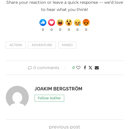
Share your reaction or leave a quick response — we’d love
to hear what you think!
0
0
0
0
0
0
ACTION
ADVENTURE
MIXED
0 comments
0
JOAKIM BERGSTRÖM
Follow Author
previous post