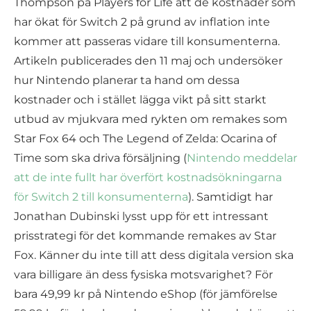
Thompson på Players for Life att de kostnader som
har ökat för Switch 2 på grund av inflation inte
kommer att passeras vidare till konsumenterna.
Artikeln publicerades den 11 maj och undersöker
hur Nintendo planerar ta hand om dessa
kostnader och i stället lägga vikt på sitt starkt
utbud av mjukvara med rykten om remakes som
Star Fox 64 och The Legend of Zelda: Ocarina of
Time som ska driva försäljning (
Nintendo meddelar
att de inte fullt har överfört kostnadsökningarna
för Switch 2 till konsumenterna
). Samtidigt har
Jonathan Dubinski lysst upp för ett intressant
prisstrategi för det kommande remakes av Star
Fox. Känner du inte till att dess digitala version ska
vara billigare än dess fysiska motsvarighet? För
bara 49,99 kr på Nintendo eShop (för jämförelse