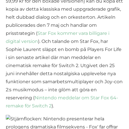
59,99 kr för den boxade versionen) kan du köpa ett
kopia av detta klassiska med uppgraderade grafik,
helt dubbad dialog och en orkesterton. Artikeln
publicerades den 7 maj och handlar om
prisstrategin (
Star Fox kommer vara billigare i
digital version
). Och talande om Star Fox, har
Sophie Laurent släppt en bomb på Players For Life
i sin senaste artikel där man meddelar en
cinematisk remake för Switch 2. Utgivet den 25
juni innehåller detta nostalgiska upplevelse nya
funktioner som samarbetsmultiplayer och Joy-con
2:s musikmodus – inte glöm att göra en
reservering (
Nintendo meddelar om Star Fox 64-
remake för Switch 2
).