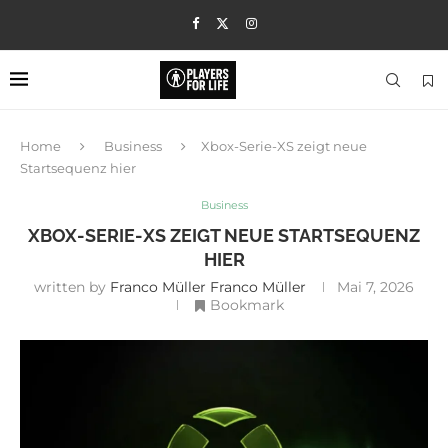
Home
Business
Xbox-Serie-XS zeigt neue
Startsequenz hier
Business
XBOX-SERIE-XS ZEIGT NEUE STARTSEQUENZ
HIER
written by
Franco Müller Franco Müller
Mai 7, 2026
Bookmark