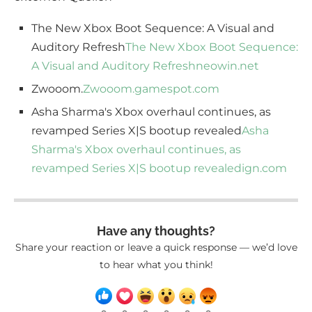
ausländischen Presse berichtet
Falls Sie Englisch verstehen, hier sind Links zu
externen Quellen
The New Xbox Boot Sequence: A Visual and
Auditory Refresh
The New Xbox Boot Sequence:
A Visual and Auditory Refresh
neowin.net
Zwooom.
Zwooom.
gamespot.com
Asha Sharma's Xbox overhaul continues, as
revamped Series X|S bootup revealed
Asha
Sharma's Xbox overhaul continues, as
revamped Series X|S bootup revealed
ign.com
Have any thoughts?
Share your reaction or leave a quick response — we’d love