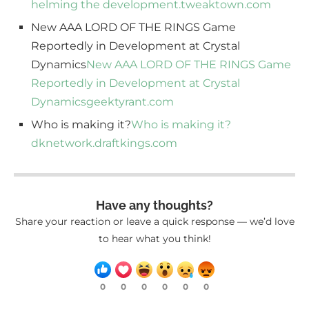
helming the development.
tweaktown.com
New AAA LORD OF THE RINGS Game
Reportedly in Development at Crystal
Dynamics
New AAA LORD OF THE RINGS Game
Reportedly in Development at Crystal
Dynamics
geektyrant.com
Who is making it?
Who is making it?
dknetwork.draftkings.com
Have any thoughts?
Share your reaction or leave a quick response — we’d love
to hear what you think!
0
0
0
0
0
0