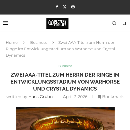
Home
Business
Zwei AAA-Titel zum Herrn der
Ringe im Entwicklungsstadium von Warhorse und Crystal
Dynamics
Business
ZWEI AAA-TITEL ZUM HERRN DER RINGE IM
ENTWICKLUNGSSTADIUM VON WARHORSE
UND CRYSTAL DYNAMICS
written by
Hans Gruber
April 7, 2026
Bookmark