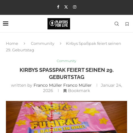
Home
Community
Kirbys Spaßpak feiert seinen
29. Geburtstag
Community
KIRBYS SPASSPAK FEIERT SEINEN 29. G
EBURTSTAG
written by
Franco Müller Franco Müller
Januar 24,
2026
Bookmark