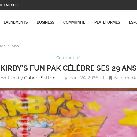
UX PROTAGONISTES ET...
..
X PLAYSTATION...
ERA CE...
 BEAUCOUP PLUS CHÈRES...
RME MISE À...
ARRIVE ENFIN SUR LA...
ECORD HISTORIQUE ET...
ÉVÉNEMENTS
BUSINESS
COMMUNITÉ
PLATEFORMES
ESP
ses 29 ans
Communité
KIRBY’S FUN PAK CÉLÈBRE SES 29 ANS
written by
Gabriel Sutton
janvier 24, 2026
Bookmark