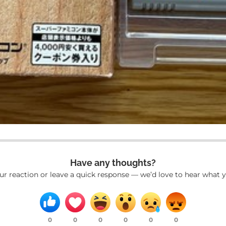
Have any thoughts?
ur reaction or leave a quick response — we’d love to hear what y
0
0
0
0
0
0