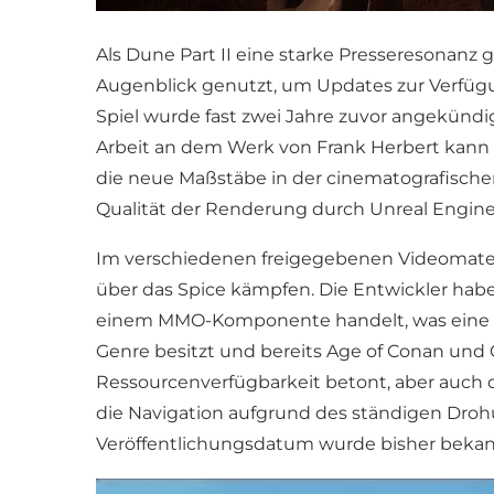
Als Dune Part II eine starke Presseresonanz 
Augenblick genutzt, um Updates zur Verfüg
Spiel wurde fast zwei Jahre zuvor angekündi
Arbeit an dem Werk von Frank Herbert kann F
die neue Maßstäbe in der cinematografischen
Qualität der Renderung durch Unreal Engine 5
Im verschiedenen freigegebenen Videomateri
über das Spice kämpfen. Die Entwickler habe
einem MMO-Komponente handelt, was eine le
Genre besitzt und bereits Age of Conan und 
Ressourcenverfügbarkeit betont, aber auch di
die Navigation aufgrund des ständigen Dro
Veröffentlichungsdatum wurde bisher bekann