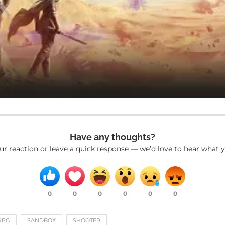
Have any thoughts?
ur reaction or leave a quick response — we’d love to hear what y
0
0
0
0
0
0
RPG
SANDBOX
SHOOTER