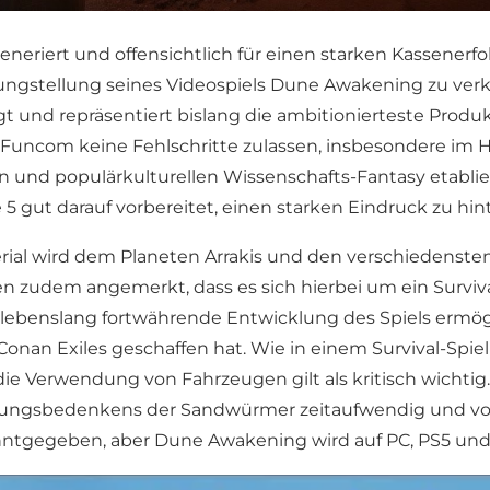
generiert und offensichtlich für einen starken Kassener
ungstellung seines Videospiels Dune Awakening zu ver
gt und repräsentiert bislang die ambitionierteste Produ
uncom keine Fehlschritte zulassen, insbesondere im Hin
 und populärkulturellen Wissenschafts-Fantasy etablier
 gut darauf vorbereitet, einen starken Eindruck zu hint
al wird dem Planeten Arrakis und den verschiedensten 
n zudem angemerkt, dass es sich hierbei um ein Surviva
benslang fortwährende Entwicklung des Spiels ermöglic
Conan Exiles geschaffen hat. Wie in einem Survival-Spi
e Verwendung von Fahrzeugen gilt als kritisch wichtig. D
hungsbedenkens der Sandwürmer zeitaufwendig und vor
tgegeben, aber Dune Awakening wird auf PC, PS5 und X