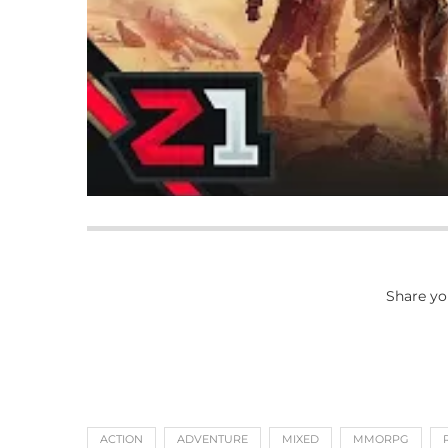
Share yo
ACTION
ADVENTURE
MIXED
MMORPG