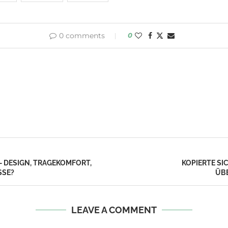
0 comments
0
– DESIGN, TRAGEKOMFORT,
KOPIERTE SI
SSE?
ÜB
LEAVE A COMMENT