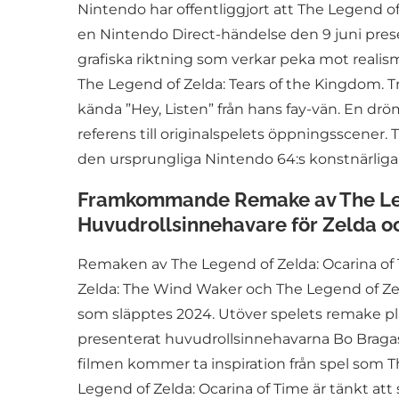
Nintendo har offentliggjort att The Legend o
en Nintendo Direct-händelse den 9 juni prese
grafiska riktning som verkar peka mot realism
The Legend of Zelda: Tears of the Kingdom. Tr
kända ”Hey, Listen” från hans fay-vän. En drö
referens till originalspelets öppningsscener. 
den ursprungliga Nintendo 64:s konstnärliga s
Framkommande Remake av The Legen
Huvudrollsinnehavare för Zelda o
Remaken av The Legend of Zelda: Ocarina of 
Zelda: The Wind Waker och The Legend of Zeld
som släpptes 2024. Utöver spelets remake pla
presenterat huvudrollsinnehavarna Bo Braga
filmen kommer ta inspiration från spel som T
Legend of Zelda: Ocarina of Time är tänkt att