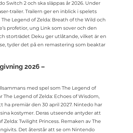
do Switch 2 och ska släppas år 2026. Under
railer. Trailern ger en inblick i spelets
 i The Legend of Zelda: Breath of the Wild och
le’s profetior, ung Link som sover och den
ch storträdet Deku ger utlåtande, vilket är en
velse, tyder det på en remastering som beaktar
givning 2026 –
 tillsammans med spel som The Legend of
var The Legend of Zelda: Echoes of Wisdom,
t ha premiär den 30 april 2027. Nintedo har
sina kostymer. Deras utseende antyder att
f Zelda: Twilight Princess. Remaken av The
ngivits. Det återstår att se om Nintendo