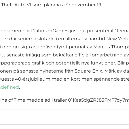
d Theft Auto VI som planeras för november 19.
ör ramen har PlatinumGames just nu presenterat ’Teenag
r där serierna slutade i en alternativ framtid New York d
 i den grusiga actionäventyret pennat av Marcus Thomp
tt senaste inlägg som bekräftar officiell omarbetning av 
uppgraderade grafik och potentiellt nya funktioner. Bli
 ögonen på senaste nyheterna från Square Enix. Märk av 
Quests 40-årsjubileum med en kort men spännande stream
defined
.