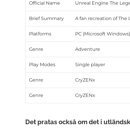
Official Name
Unreal Engine The Lege
Brief Summary
A fan recreation of The
Platforms
PC (Microsoft Windows
Genre
Adventure
Play Modes
Single player
Genre
CryZENx
Genre
CryZENx
Det pratas också om det i utländs