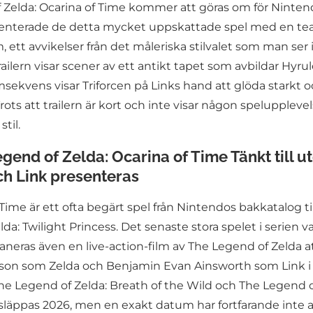
f Zelda: Ocarina of Time kommer att göras om för Ninten
nterade de detta mycket uppskattade spel med en teaser-t
, ett avvikelser från det måleriska stilvalet som man ser
ailern visar scener av ett antikt tapet som avbildar Hyru
msekvens visar Triforcen på Links hand att glöda starkt o
Trots att trailern är kort och inte visar någon spelupple
til.
d of Zelda: Ocarina of Time Tänkt till ut
ch Link presenteras
Time är ett ofta begärt spel från Nintendos bakkatalog
a: Twilight Princess. Det senaste stora spelet i serien 
neras även en live-action-film av The Legend of Zelda at
son som Zelda och Benjamin Evan Ainsworth som Link i 
he Legend of Zelda: Breath of the Wild och The Legend o
 släppas 2026, men en exakt datum har fortfarande inte a