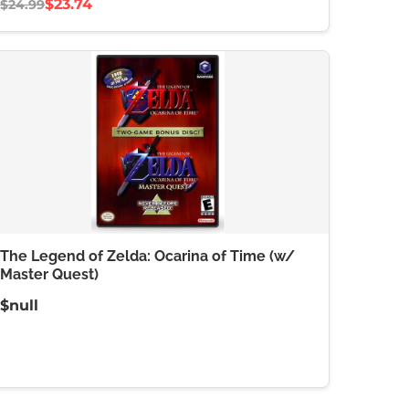
$23.74
$24.99
The Legend of Zelda: Ocarina of Time (w/
Master Quest)
$null